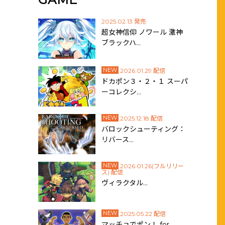
2025.02.13 発売
超女神信仰 ノワール 激神
ブラックハ…
NEW
2026.01.29 配信
ドカポン３・２・１ スーパ
ーコレクシ…
NEW
2025.12.18 配信
バロックシューティング：
リバース…
NEW
2026.01.26(フルリリー
ス) 配信
ヴィラクタル…
NEW
2025.05.22 配信
マッチョでポン！ for