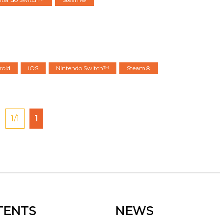
roid
iOS
Nintendo Switch™
Steam®
1/1
1
TENTS
NEWS