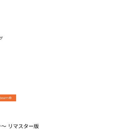
ング
Steam®
エラ～ リマスター版