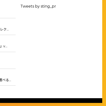
Tweets by sting_pr
レク…
』v…
遊べる…